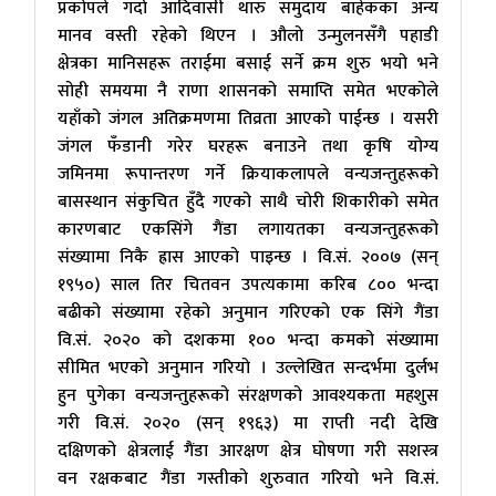
प्रकोपले गर्दा आदिवासी थारु समुदाय बाहेकका अन्य
मानव वस्ती रहेको थिएन । औलो उन्मुलनसँगै पहाडी
क्षेत्रका मानिसहरू तराईमा बसाई सर्ने क्रम शुरु भयो भने
सोही समयमा नै राणा शासनको समाप्ति समेत भएकोले
यहाँको जंगल अतिक्रमणमा तिव्रता आएको पाईन्छ । यसरी
जंगल फँडानी गरेर घरहरू बनाउने तथा कृषि योग्य
जमिनमा रूपान्तरण गर्ने क्रियाकलापले वन्यजन्तुहरूको
बासस्थान संकुचित हुँदै गएको साथै चोरी शिकारीको समेत
कारणबाट एकसिंगे गैंडा लगायतका वन्यजन्तुहरूको
संख्यामा निकै ह्रास आएको पाइन्छ । वि.सं. २००७ (सन्
१९५०) साल तिर चितवन उपत्यकामा करिब ८०० भन्दा
बढीको संख्यामा रहेको अनुमान गरिएको एक सिंगे गैंडा
वि.सं. २०२० को दशकमा १०० भन्दा कमको संख्यामा
सीमित भएको अनुमान गरियो । उल्लेखित सन्दर्भमा दुर्लभ
हुन पुगेका वन्यजन्तुहरूको संरक्षणको आवश्यकता महशुस
गरी वि.सं. २०२० (सन् १९६३) मा राप्ती नदी देखि
दक्षिणको क्षेत्रलाई गैंडा आरक्षण क्षेत्र घोषणा गरी सशस्त्र
वन रक्षकबाट गैंडा गस्तीको शुरुवात गरियो भने वि.सं.