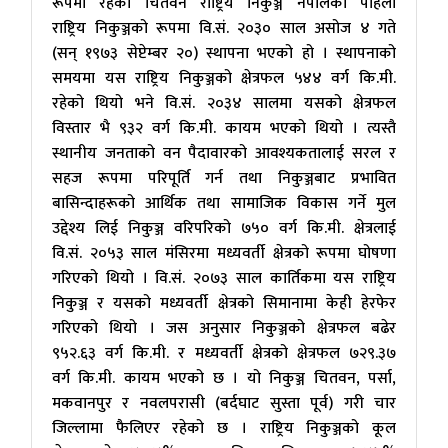
रूपमा रहेको चितवन राष्ट्रिय निकुञ्ज नेपालको पहिलो
राष्ट्रिय निकुञ्जको रूपमा वि.सं. २०३० साल असोज ४ गते
(सन् १९७३ सेप्टेम्बर २०) स्थापना भएको हो । स्थापनाको
समयमा यस राष्ट्रिय निकुञ्जको क्षेत्रफल ५४४ वर्ग कि.मी.
रहेको थियो भने वि.सं. २०३४ सालमा यसको क्षेत्रफल
विस्तार भै ९३२ वर्ग कि.मी. कायम भएको थियो । त्यस्तै
स्थानीय जनताको वन पैदावारको आवश्यकतालाई सरल र
सहज रूपमा परिपूर्ति गर्न तथा निकुञ्जबाट प्रभावित
बासिन्दाहरूको आर्थिक तथा सामाजिक विकास गर्ने मुल
उद्देश्य लिई निकुञ्ज वरिपरिको ७५० वर्ग कि.मी. क्षेत्रलाई
वि.सं. २०५३ साल मंसिरमा मध्यवर्ती क्षेत्रको रूपमा घोषणा
गरिएको थियो । वि.सं. २०७३ साल कार्तिकमा यस राष्ट्रिय
निकुञ्ज र यसको मध्यवर्ती क्षेत्रको सिमानामा केही हेरफेर
गरिएको थियो । जस अनुसार निकुञ्जको क्षेत्रफल बढेर
९५२.६३ वर्ग कि.मी. र मध्यवर्ती क्षेत्रको क्षेत्रफल ७२९.३७
वर्ग कि.मी. कायम भएको छ । यो निकुञ्ज चितवन, पर्सा,
मकवानपुर र नवलपरासी (बर्दघाट सुस्ता पूर्व) गरी चार
जिल्लामा फैलिएर रहेको छ । राष्ट्रिय निकुञ्जको कूल