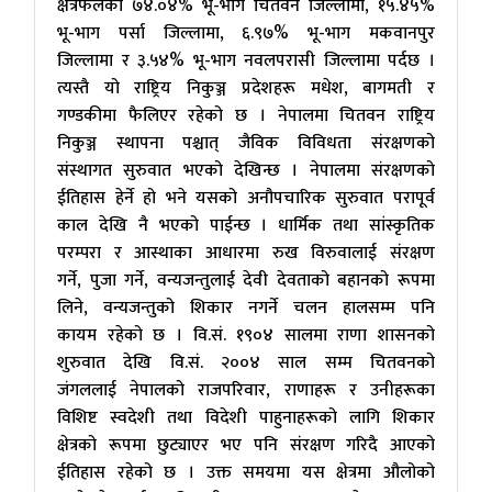
क्षेत्रफलको ७४.०४% भू-भाग चितवन जिल्लामा, १५.४५%
भू-भाग पर्सा जिल्लामा, ६.९७% भू-भाग मकवानपुर
जिल्लामा र ३.५४% भू-भाग नवलपरासी जिल्लामा पर्दछ ।
त्यस्तै यो राष्ट्रिय निकुञ्ज प्रदेशहरू मधेश, बागमती र
गण्डकीमा फैलिएर रहेको छ । नेपालमा चितवन राष्ट्रिय
निकुञ्ज स्थापना पश्चात् जैविक विविधता संरक्षणको
संस्थागत सुरुवात भएको देखिन्छ । नेपालमा संरक्षणको
ईतिहास हेर्ने हो भने यसको अनौपचारिक सुरुवात परापूर्व
काल देखि नै भएको पाईन्छ । धार्मिक तथा सांस्कृतिक
परम्परा र आस्थाका आधारमा रुख विरुवालाई संरक्षण
गर्ने, पुजा गर्ने, वन्यजन्तुलाई देवी देवताको बहानको रूपमा
लिने, वन्यजन्तुको शिकार नगर्ने चलन हालसम्म पनि
कायम रहेको छ । वि.सं. १९०४ सालमा राणा शासनको
शुरुवात देखि वि.सं. २००४ साल सम्म चितवनको
जंगललाई नेपालको राजपरिवार, राणाहरू र उनीहरूका
विशिष्ट स्वदेशी तथा विदेशी पाहुनाहरूको लागि शिकार
क्षेत्रको रूपमा छुट्याएर भए पनि संरक्षण गरिदै आएको
ईतिहास रहेको छ । उक्त समयमा यस क्षेत्रमा औलोको