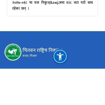
२०१७-०१८ मा यस निकुञ्&zwj;जमा १२८ वटा पाटे बाघ
रहेका छन् ।
चितवन राष्ट्रिय निकुञ्‍ज
कसरा, चितवन
महत्त्वपूर्ण लिङ्कहरू
राष्ट्रिय प्राकृतिक स्रोत तथा वित्त आयोग
कसरा, चितवन