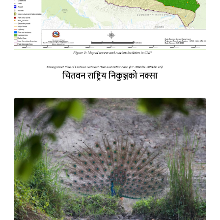
चितवन राष्ट्रिय निकुञ्जको नक्सा