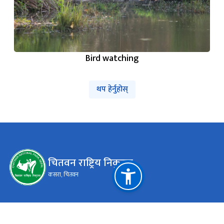
Bird watching
थप हेर्नुहोस्
चितवन राष्ट्रिय निकुञ्‍ज
कसरा, चितवन
महत्त्वपूर्ण लिङ्कहरू