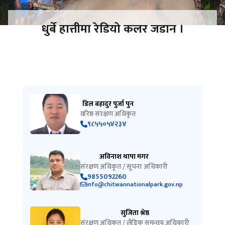
धुर्बे हात्तीमा रेडियो कलर जडान ।
डिल बहादुर पुर्जा पुन
वरिष्ठ संरक्षण अधिकृत
९८५५०५४२३४
अविनाश थापा मगर
संरक्षण अधिकृत / सूचना अधिकारी
9855092260
info@chitwannationalpark.gov.np
सुजिता श्रेष्ठ
संरक्षण अधिकृत / लैङ्गिक समन्वय अधिकारी